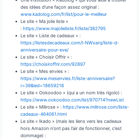
des idées d’une façon assez original :
www.kadolog.com/fr/list/pour-le-meilleur
Le site « Ma jolie liste »
:
https://www.majolieliste.fr/liste/382795
Le site « Liste de cadeaux » :
https://listesdecadeaux.com/l-NWxarq/liste-d-
anniversaire-pour-eve/
Le site « Choisir Offrir » :
https://choisiroffrir.com/92897
Le site « Mes envies » :
https://www.mesenvies.fr/liste-anniversaire?
r=39&led=18659218
Le site « Ookoodoo » (qui a un nom très rigolo) :
https://www.ookoodoo.com/list/970714?newList
Le site « Milirose » :
https://www.milirose.com/liste-
cadeaux-464061.html
Le site « Ikado » (mais les liens vers les cadeaux
hors Amazon n’ont pas l’air de fonctionner, c’est
dommage) :