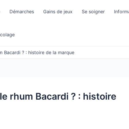
e
Démarches
Gains de jeux
Se soigner
Inform
icolage
um Bacardi ? : histoire de la marque
 le rhum Bacardi ? : histoire