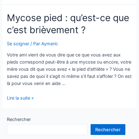
payer
moins
Mycose pied : qu’est-ce que
d’impôts
:
c’est brièvement ?
réduire
ses
impôts,
Se soigner
/ Par
Aymeric
le
Votre ami vient de vous dire que ce que vous avez aux
rêve
pieds correspond peut-être à une mycose ou encore, votre
?
mère vous dit que vous avez « le pied d’athlète » ? Vous ne
savez pas de quoi il s’agit ni même s’il faut s’affoler ? On est
là pour vous venir en aide …
Mycose
Lire la suite »
pied
:
qu’est-
Rechercher
ce
Rechercher
que