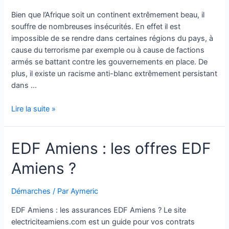
Bien que l’Afrique soit un continent extrêmement beau, il
souffre de nombreuses insécurités. En effet il est
impossible de se rendre dans certaines régions du pays, à
cause du terrorisme par exemple ou à cause de factions
armés se battant contre les gouvernements en place. De
plus, il existe un racisme anti-blanc extrêmement persistant
dans …
Voyages
Lire la suite »
Afrique
:
EDF Amiens : les offres EDF
doit-
on
Amiens ?
craindre
de
se
Démarches
/ Par
Aymeric
faire
EDF Amiens : les assurances EDF Amiens ? Le site
agresser
electriciteamiens.com est un guide pour vos contrats
dans