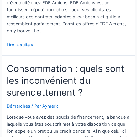
d’électricité chez EDF Amiens. EDF Amiens est un
certaines
fournisseur réputé pour choisir pour ses clients les
régions
meilleurs des contrats, adaptés à leur besoin et qui leur
?
ressemblent parfaitement. Parmi les offres d’EDF Amiens,
on y trouve : Le …
EDF
Lire la suite »
Amiens
:
Consommation : quels sont
les
offres
les inconvénient du
EDF
Amiens
surendettement ?
?
Démarches
/ Par
Aymeric
Lorsque vous avez des soucis de financement, la banque à
laquelle vous êtes souscrit met à votre disposition ce que
l’on appelle un prêt ou un crédit bancaire. Afin que celui-ci