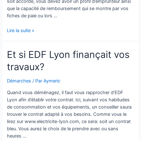
soit accordé, vous devez avoir un profil d’emprunteur ainsi
que la capacité de remboursement qui se montre par vos
fiches de paie ou lors …
Consommation
Lire la suite »
:
quels
Et si EDF Lyon finançait vos
sont
les
travaux?
inconvénient
du
surendettement
Démarches
/ Par
Aymeric
?
Quand vous déménagez, il faut vous rapprocher d’EDF
Lyon afin d’établir votre contrat. Ici, suivant vos habitudes
de consommation et vos équipements, un conseiller saura
trouver le contrat adapté à vos besoins. Comme vous le
lirez sur www.electricite-lyon.com, ce sera: soit un contrat
bleu. Vous aurez le choix de le prendre avec ou sans
heures …