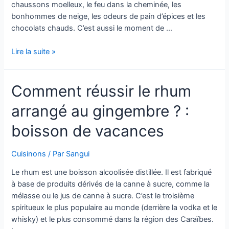
chaussons moelleux, le feu dans la cheminée, les
bonhommes de neige, les odeurs de pain d’épices et les
chocolats chauds. C’est aussi le moment de …
Qu’est-
Lire la suite »
ce
qu’on
Comment réussir le rhum
mange
en
arrangé au gingembre ? :
décembre
?
boisson de vacances
Cuisinons
/ Par
Sangui
Le rhum est une boisson alcoolisée distillée. Il est fabriqué
à base de produits dérivés de la canne à sucre, comme la
mélasse ou le jus de canne à sucre. C’est le troisième
spiritueux le plus populaire au monde (derrière la vodka et le
whisky) et le plus consommé dans la région des Caraïbes.