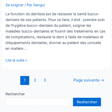
ingrédients
Se soigner
/ Par
Sangui
et
La fonction du dentiste est de restaurer la santé bucco-
recette
dentaire de ses patients. Pour ce faire, il doit : prendre soin
de l’hygiène bucco-dentaire du patient, soigner les
maladies bucco-dentaires et fournir des traitements en cas
de complications, restaurer la dent à l’aide de matériaux et
d’équipements dentaires, donner au patient des conseils
en matière …
Pourquoi
Lire la suite »
avons-
nous
besoin
Pagination
1
2
3
Page suivante
→
d’un
des
dentiste
publications
Rechercher
?
Rechercher