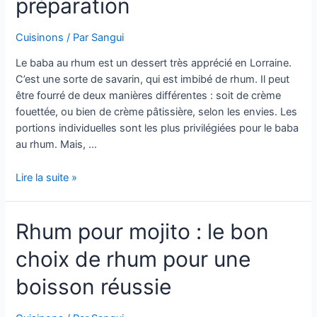
préparation
Cuisinons
/ Par
Sangui
Le baba au rhum est un dessert très apprécié en Lorraine.
C’est une sorte de savarin, qui est imbibé de rhum. Il peut
être fourré de deux manières différentes : soit de crème
fouettée, ou bien de crème pâtissière, selon les envies. Les
portions individuelles sont les plus privilégiées pour le baba
au rhum. Mais, …
Quelle
Lire la suite »
est
la
Rhum pour mojito : le bon
recette
du
choix de rhum pour une
vrai
baba
boisson réussie
au
rhum