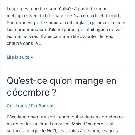
Le grog est une boisson réalisée à partir du rhum,
mélangée avec du lait chaud, de l’eau chaude et du miel.
Son nom est porté sur un amiral anglais, qui pour diminuer
leur consommation d’alcool parce qu’il était agacé de voir
les marins ivres. Il a eu comme idée d’ajouter de l’eau
chaude dans le …
Grog
Lire la suite »
au
rhum
Qu’est-ce qu’on mange en
:
la
décembre ?
solution
miracle
pour
Cuisinons
/ Par
Sangui
le
C’est le moment de sortir emmitoufler dans sa doudoune…
rhume
ou de rester au chaud chez soi. Mais décembre c’est
et
surtout la magie de Noël, les sapins à décorer, les gros
l’angine