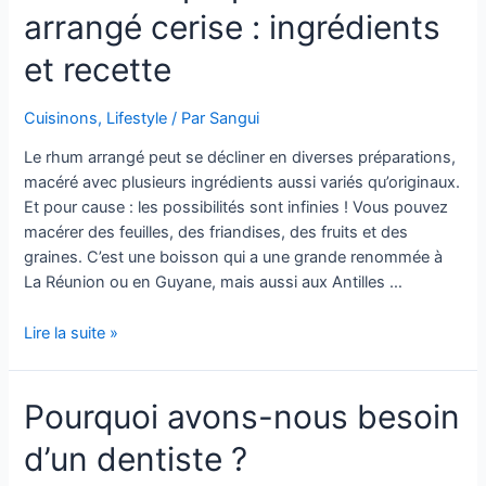
Morgan
arrangé cerise : ingrédients
:
tout
et recette
ce
qu’il
Cuisinons
,
Lifestyle
/ Par
Sangui
faut
savoir
Le rhum arrangé peut se décliner en diverses préparations,
macéré avec plusieurs ingrédients aussi variés qu’originaux.
Et pour cause : les possibilités sont infinies ! Vous pouvez
macérer des feuilles, des friandises, des fruits et des
graines. C’est une boisson qui a une grande renommée à
La Réunion ou en Guyane, mais aussi aux Antilles …
Comment
Lire la suite »
préparer
le
Pourquoi avons-nous besoin
rhum
arrangé
d’un dentiste ?
cerise
: