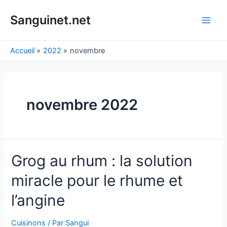
Aller
au
Sanguinet.net
Main
contenu
Men
Accueil
2022
novembre
novembre 2022
Grog au rhum : la solution
miracle pour le rhume et
l’angine
Cuisinons
/ Par
Sangui