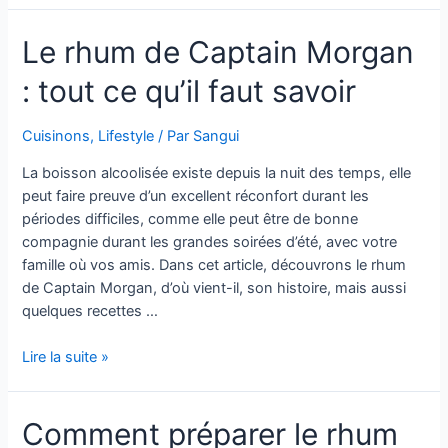
meilleurs
Le rhum de Captain Morgan
sites
de
: tout ce qu’il faut savoir
jeux
d’argent
en
Cuisinons
,
Lifestyle
/ Par
Sangui
bitcoin
La boisson alcoolisée existe depuis la nuit des temps, elle
peut faire preuve d’un excellent réconfort durant les
périodes difficiles, comme elle peut être de bonne
compagnie durant les grandes soirées d’été, avec votre
famille où vos amis. Dans cet article, découvrons le rhum
de Captain Morgan, d’où vient-il, son histoire, mais aussi
quelques recettes …
Le
Lire la suite »
rhum
de
Comment préparer le rhum
Captain