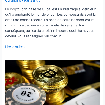
Cuisinons
/ Par
Sangui
?
:
Le mojito, originaire de Cuba, est un breuvage si délicieux
origine
qu’il a enchanté le monde entier. Les composants sont la
et
clé d’une bonne recette. La base de cette boisson est le
préparation
rhum qui se décline en une variété de saveurs. Par
conséquent, au lieu de choisir n’importe quel rhum, vous
devriez vous renseigner sur chacun …
Rhum
Lire la suite »
pour
mojito
:
le
bon
choix
de
rhum
pour
une