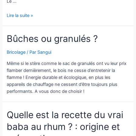
Le …
Comment
Lire la suite »
réussir
le
Bûches ou granulés ?
rhum
arrangé
au
Bricolage
/ Par
Sangui
gingembre
Même si le stère comme le sac de granulés ont vu leur prix
?
flamber dernièrement, le bois ne cesse d’entretenir la
:
flamme ! Energie durable et écologique, en plus les
boisson
appareils de chauffage ne cessent d’être toujours plus
de
performants. A vous donc de choisir !
vacances
Quelle est la recette du vrai
baba au rhum ? : origine et