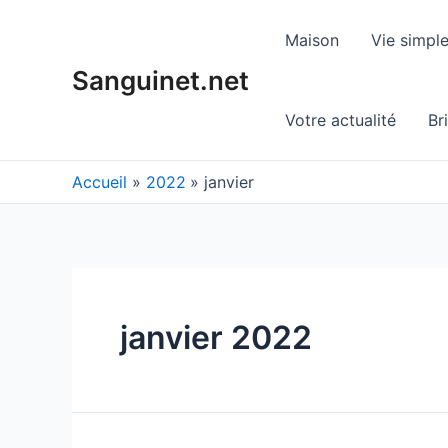
Aller
au
Maison
Vie simpl
contenu
Sanguinet.net
Votre actualité
Br
Accueil
2022
janvier
janvier 2022