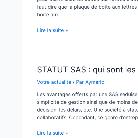
faut dire que la plaque de boite aux lettres
boite aux …
Plaque
Lire la suite »
de
boite
aux
lettres
STATUT SAS : qui sont les 
:
Comment
Votre actualité
/ Par
Aymeric
configurer
la
Les avantages offerts par une SAS séduisen
plaque
simplicité de gestion ainsi que de moins de 
?
décision, les délais, etc. Une société à s
collaboratifs. Cependant, ce genre d’entre
STATUT
Lire la suite »