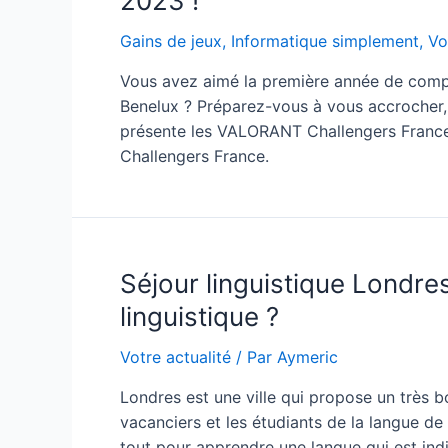
2023 !
inspirés
The
Gains de jeux
,
Informatique simplement
,
Vo
Last
Vous avez aimé la première année de compé
of
Benelux ? Préparez-vous à vous accrocher,
Us
présente les VALORANT Challengers France
Challengers France.
Séjour linguistique Londre
linguistique ?
Votre actualité
/ Par
Aymeric
Londres est une ville qui propose un très b
vacanciers et les étudiants de la langue de 
tout pour apprendre une langue qui est indi