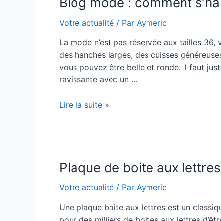
Blog mode : comment s’hab
point
de
Votre actualité
/ Par
Aymeric
vente
privilégier
La mode n’est pas réservée aux tailles 36, 
?
des hanches larges, des cuisses généreuses 
vous pouvez être belle et ronde. Il faut ju
ravissante avec un …
Blog
Lire la suite »
mode
:
comment
s’habiller
Plaque de boite aux lettre
quand
on
Votre actualité
/ Par
Aymeric
est
ronde
Une plaque boite aux lettres est un classiq
?
pour des milliers de boites aux lettres d’êtr