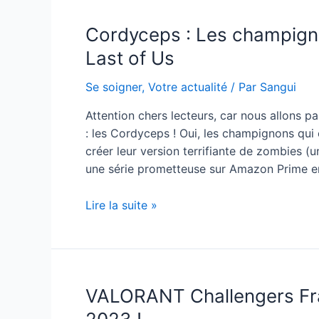
Cordyceps : Les champigno
Last of Us
Se soigner
,
Votre actualité
/ Par
Sangui
Attention chers lecteurs, car nous allons p
: les Cordyceps ! Oui, les champignons qui
créer leur version terrifiante de zombies (u
une série prometteuse sur Amazon Prime 
Cordyceps
Lire la suite »
:
Les
champignons
zombies
VALORANT Challengers Fran
qui
ont