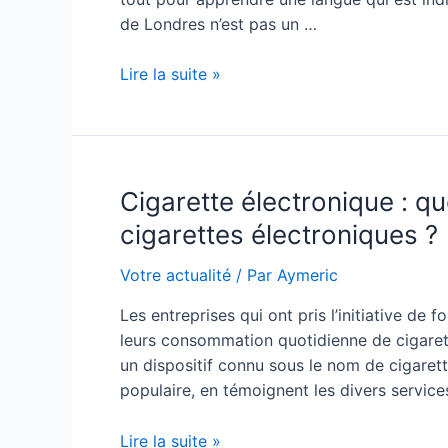
de Londres n’est pas un …
Séjour
Lire la suite »
linguistique
Londres
:
Comment
Cigarette électronique : qu
fonctionne
le
cigarettes électroniques ?
séjour
linguistique
Votre actualité
/ Par
Aymeric
?
Les entreprises qui ont pris l’initiative de 
leurs consommation quotidienne de cigarett
un dispositif connu sous le nom de cigarett
populaire, en témoignent les divers service
Cigarette
Lire la suite »