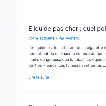
électronique
:
quels
atouts
Eliquide pas cher : quel poi
trouve-
t-
Votre actualité
/ Par
Aymeric
on
dans
L’e-liquide est le carburant de la cigarette 
les
permettant de diminuer le nombre de fumeu
cigarettes
moins dangereuse que le tabac. L’e-liquide 
électroniques
de 4 ou 7 euros. Les fumeurs sont tentés …
?
Eliquide
Lire la suite »
pas
cher
:
quel