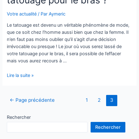
se
faire
Votre actualité
/ Par
Aymeric
agresser
dans
Le tatouage est devenu un véritable phénomène de mode,
certaines
que ce soit chez l’homme aussi bien que chez la femme. Il
régions
n’en faut pas moins oublier qu’il s’agit d’une décision
?
irrévocable ou presque ! Le jour où vous serez lassé de
votre tatouage pour le bras, il sera possible de l’effacer
mais vous aurez recours à …
Dans
Lire la suite »
quel
salon
de
Pagination
←
Page précédente
1
2
3
tatouage
des
irez-
publications
Rechercher
vous
pour
Rechercher
votre