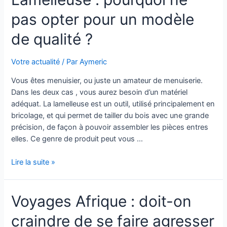
quelles
pas opter pour un modèle
sont
les
de qualité ?
particularités
de
Votre actualité
/ Par
Aymeric
cette
métropole
Vous êtes menuisier, ou juste un amateur de menuiserie.
?
Dans les deux cas , vous aurez besoin d’un matériel
adéquat. La lamelleuse est un outil, utilisé principalement en
bricolage, et qui permet de tailler du bois avec une grande
précision, de façon à pouvoir assembler les pièces entres
elles. Ce genre de produit peut vous …
Lamelleuse
Lire la suite »
:
pourquoi
Voyages Afrique : doit-on
ne
pas
craindre de se faire agresser
opter