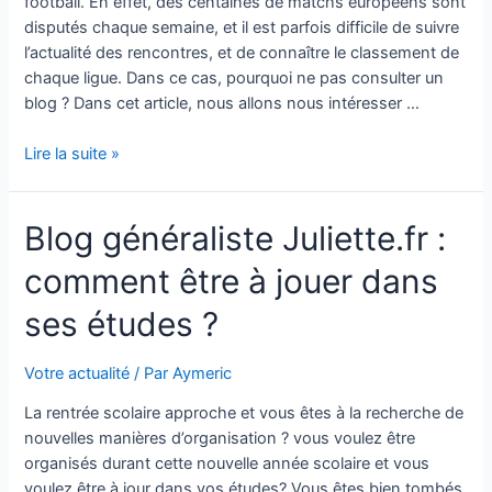
football. En effet, des centaines de matchs européens sont
disputés chaque semaine, et il est parfois difficile de suivre
l’actualité des rencontres, et de connaître le classement de
chaque ligue. Dans ce cas, pourquoi ne pas consulter un
blog ? Dans cet article, nous allons nous intéresser …
Blog
Lire la suite »
généraliste
ArnaudJoyes.fr
Blog généraliste Juliette.fr :
:
avez-
comment être à jouer dans
vous
du
ses études ?
mal
à
Votre actualité
/ Par
Aymeric
en
trouver
La rentrée scolaire approche et vous êtes à la recherche de
un
nouvelles manières d’organisation ? vous voulez être
adéquat
organisés durant cette nouvelle année scolaire et vous
?
voulez être à jour dans vos études? Vous êtes bien tombés