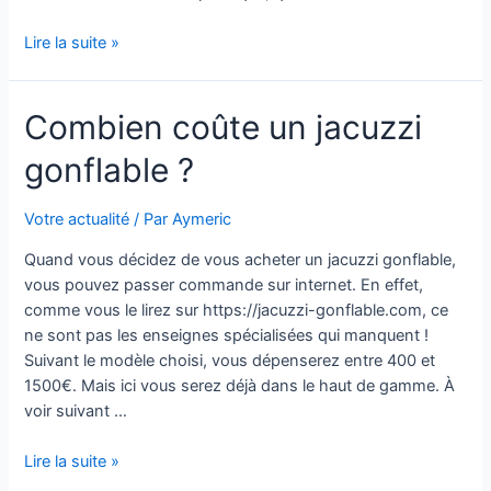
Blog
Lire la suite »
d’informations
Jasmina.fr
Combien coûte un jacuzzi
:
quelles
gonflable ?
informations
y
trouver
Votre actualité
/ Par
Aymeric
?
Quand vous décidez de vous acheter un jacuzzi gonflable,
vous pouvez passer commande sur internet. En effet,
comme vous le lirez sur https://jacuzzi-gonflable.com, ce
ne sont pas les enseignes spécialisées qui manquent !
Suivant le modèle choisi, vous dépenserez entre 400 et
1500€. Mais ici vous serez déjà dans le haut de gamme. À
voir suivant …
Combien
Lire la suite »
coûte