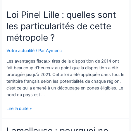
un
Loi Pinel Lille : quelles sont
jacuzzi
gonflable ?
les particularités de cette
métropole ?
Votre actualité
/ Par
Aymeric
Les avantages fiscaux tirés de la disposition de 2014 ont
fait beaucoup d’heureux au point que la disposition a été
prorogée jusqu’à 2021. Cette loi a été appliquée dans tout le
territoire français selon les potentialités de chaque région,
c’est ce qui a amené à un découpage en zones éligibles. Le
nord du pays est …
Loi
Lire la suite »
Pinel
Lille
Lamelleuse : pourquoi ne
: