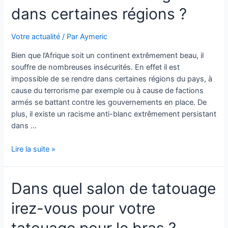
pour
dans certaines régions ?
un
modèle
Votre actualité
/ Par
Aymeric
de
qualité
Bien que l’Afrique soit un continent extrêmement beau, il
?
souffre de nombreuses insécurités. En effet il est
impossible de se rendre dans certaines régions du pays, à
cause du terrorisme par exemple ou à cause de factions
armés se battant contre les gouvernements en place. De
plus, il existe un racisme anti-blanc extrêmement persistant
dans …
Voyages
Lire la suite »
Afrique
:
Dans quel salon de tatouage
doit-
on
irez-vous pour votre
craindre
de
tatouage pour le bras ?