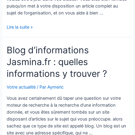
puisqu’on met à votre disposition un article complet au
sujet de l’organisation, et on vous aide à bien …
Blog
Lire la suite »
généraliste
Juliette.fr
Blog d’informations
:
comment
Jasmina.fr : quelles
être
à
informations y trouver ?
jouer
dans
Votre actualité
/ Par
Aymeric
ses
études
Vous avez certainement dû taper une question sur votre
?
moteur de recherche à la recherche d’une information
donnée, et vous êtes sûrement tombés sur un site
disposant d’articles sur le sujet qui vous préoccupe. alors
sachez que ce type de site est appelé blog. Un blog est un
site avec une adresse spécifique, qui ne …