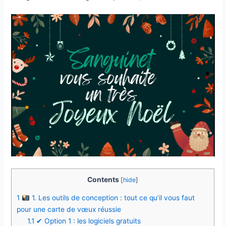
Contents
[
hide
]
1
1. Les outils de conception : tout ce qu’il vous faut
pour une carte de vœux réussie
1.1
✔ Option 1 : les logiciels gratuits