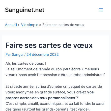
Aller
au
Sanguinet.net
Main
contenu
Men
Accueil
Vie simple
Faire ses cartes de vœux
Faire ses cartes de vœux
Par
Sangui
/
24 décembre 2022
Ah, les cartes de vœux !
Le seul moment de l’année où l’on peut écrire « meilleurs
vœux » sans avoir l’impression d’être un robot administratif.
Et si cette année, au lieu d’acheter un paquet de cartes de
vœux anonymes en grande surface, vous créiez
vos
propres cartes de vœux personnalisées
?
C’est simple, créatif, économique… et ça fait fondre le cœur
des gens (surtout les grands-parents, test validé).