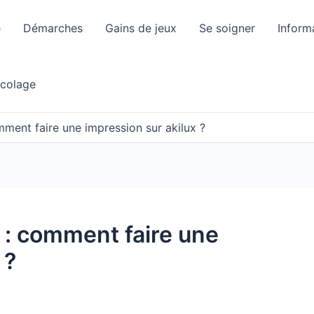
e
Démarches
Gains de jeux
Se soigner
Inform
icolage
mment faire une impression sur akilux ?
 : comment faire une
 ?