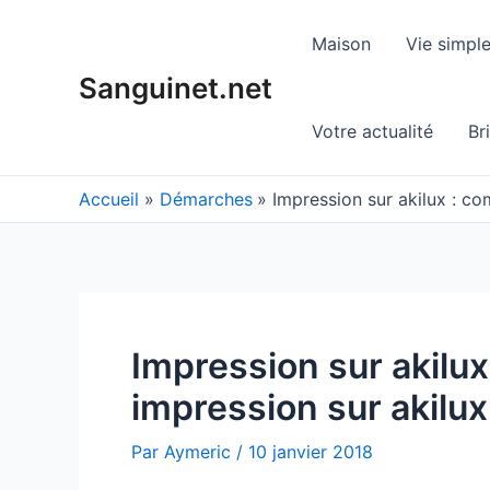
Aller
au
Maison
Vie simpl
contenu
Sanguinet.net
Votre actualité
Br
Accueil
Démarches
Impression sur akilux : co
Impression sur akilux
impression sur akilux
Par
Aymeric
/
10 janvier 2018