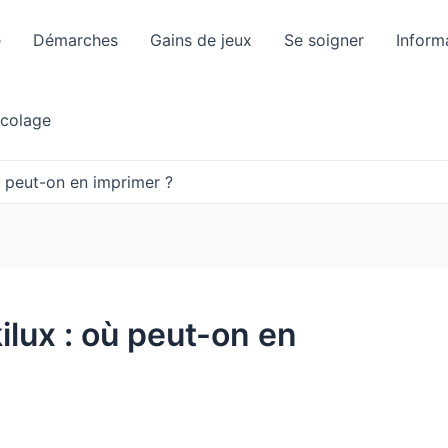
e
Démarches
Gains de jeux
Se soigner
Inform
icolage
ù peut-on en imprimer ?
lux : où peut-on en