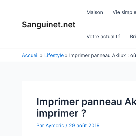
Aller
au
Maison
Vie simpl
contenu
Sanguinet.net
Votre actualité
Br
Accueil
Lifestyle
Imprimer panneau Akilux : o
Imprimer panneau Aki
imprimer ?
Par
Aymeric
/
29 août 2019