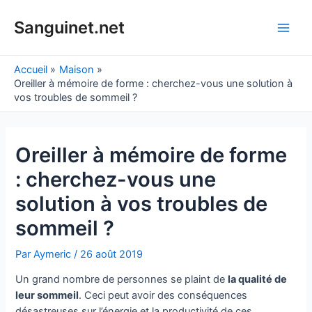
Aller
au
Sanguinet.net
Main
contenu
Men
Accueil
Maison
Oreiller à mémoire de forme : cherchez-vous une solution à
vos troubles de sommeil ?
Oreiller à mémoire de forme
: cherchez-vous une
solution à vos troubles de
sommeil ?
Par
Aymeric
/
26 août 2019
Un grand nombre de personnes se plaint de
la qualité de
leur sommeil
. Ceci peut avoir des conséquences
désastreuses sur l’énergie et la productivité de ces