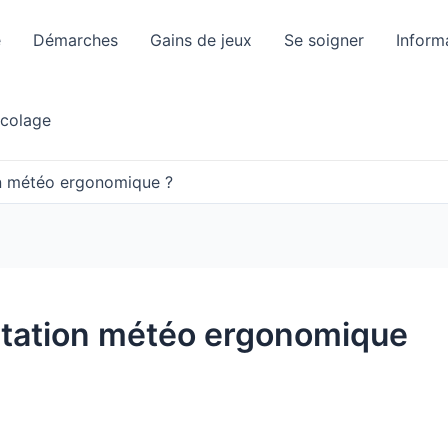
e
Démarches
Gains de jeux
Se soigner
Inform
icolage
on météo ergonomique ?
station météo ergonomique