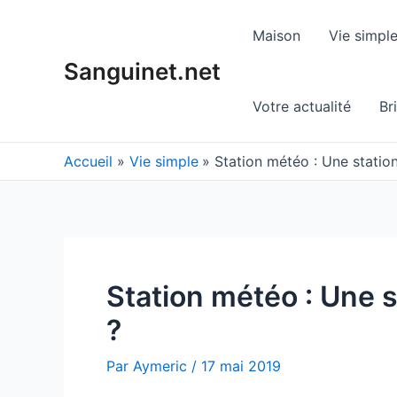
Aller
au
Maison
Vie simpl
contenu
Sanguinet.net
Votre actualité
Br
Accueil
Vie simple
Station météo : Une stati
Station météo : Une 
?
Par
Aymeric
/
17 mai 2019