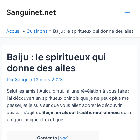
Aller
au
Sanguinet.net
Main
contenu
Men
Accueil
Cuisinons
Baiju : le spiritueux qui donne des ailes
Baiju : le spiritueux qui
donne des ailes
Par
Sangui
/
13 mars 2023
Salut les amis ! Aujourd’hui, j’ai une révélation à vous faire :
j’ai découvert un spiritueux chinois que je ne peux plus me
passer, et je suis sûr que vous allez adorer le découvrir
aussi. Il s’agit du
Baiju, un alcool traditionnel chinois
qui a
un goût unique et exotique.
Contents
[
hide
]