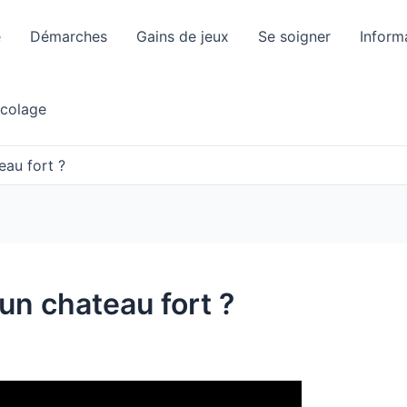
e
Démarches
Gains de jeux
Se soigner
Inform
icolage
au fort ?
n chateau fort ?