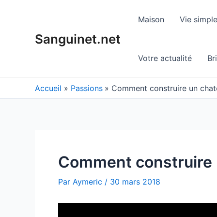
Aller
au
Maison
Vie simpl
contenu
Sanguinet.net
Votre actualité
Br
Accueil
Passions
Comment construire un chate
Comment construire u
Par
Aymeric
/
30 mars 2018